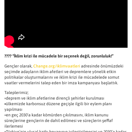
???? “İklim krizi ile mücadele bir seçenek değil, zorunluluk!”
Gençler olarak,
Change.org/iklimvaatleri
adresinde önümüzdeki
seçimde adayların iklim afetleri ve depremlere yönelik etkin
politikalar oluşturmalarını ve iklim krizi ile mücadelede somut
vaatler vermelerini talep eden bir imza kampanyası başlattık.
Taleplerimiz;
▫️deprem ve iklim afetlerine dirençli şehirler kurulması
▪️ülkemizde karbonsuz düzene geçişle ilgili bir eylem planı
yapılması
▫️en geç 2030’a kadar kömürden çıkılmasını, iklim kanunu
süreçlerine gençlerin de dahil edilmesi ve süreçlerin şeffaf
ilerlemesi
▪️Türkiye’nin ulusal katkı beyanının iyileştirilmesini ve 2030’a kadar