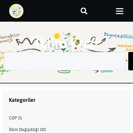
İklim Krizi
Kategoriler
COP 31
İklim Değişikliği 101