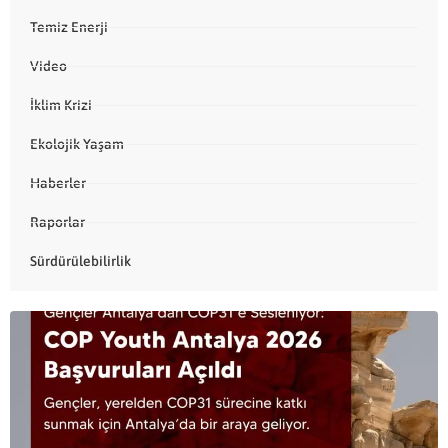
Temiz Enerji
Video
İklim Krizi
Ekolojik Yaşam
Haberler
Raporlar
Sürdürülebilirlik