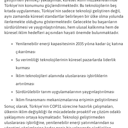
geliştirilen yenilikçi yaklaşımlar, küresel iklim müzakerelerinde
Türkiye’nin konumunu güçlendirmektedir. Bu teknolojilerin beş
kıtada uygulanması, Türkiye’nin sadece teknoloji geliştiren değil,
aynı zamanda küresel standartlar belirleyen bir ülke olma yolunda
ilerlemekte olduğunu göstermektedir. Gelecekte bu başarıların
sürdürülmesi ve yaygınlaştırılması, hem ulusal kalkınma hem de
küresel iklim hedefleri açısından hayati önemde bulunmaktadır.
Yenilenebilir enerji kapasitesinin 2035 yılına kadar üç katına
çıkarılması
Su verimliliği teknolojilerinin küresel pazarlarda liderlik
kurması
İklim teknolojileri alanında uluslararası işbirliklerin
artırılması
Sürdürülebilir tarım uygulamalarının yaygınlaştırılması
İklim finansmanı mekanizmalarına erişimin geliştirilmesi
Sonuç olarak, Türkiye’nin COP31 sürecine hazırlık çalışmaları,
ülkenin iklim değişikliği ile mücadelede proaktif ve çözüm odaklı
yaklaşımını ortaya koymaktadır. Teknoloji geliştirmeden
uluslararası işbirliğine, yenilenebilir enerji yatırımlarından su
yönetimi çözümlerine kadar geniş bir yelpazede sürdürülen