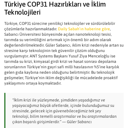
Türkiye COP31 Hazırlıkları ve İklim
Teknolojileri
Türkiye, COP31 sürecine yenilikçi teknolojiler ve sürdürülebilir
çözümlerle hazırlanmaktadır.
Daily Sabah’ın haberine göre
,
Sabancı Üniversitesi bünyesinde açılan nanoteknoloji tesisi,
tarımda su verimliliğini artırmak için önemli bir adım olarak
değerlendirilmektedir. Güler Sabancı, iklim krizi nedeniyle artan su
stresine karşı teknolojinin tek güvenilir çözüm olduğunu
vurgulamıştır. ANT Systems Başkanı Yusuf Ziya Menceloğlu ise
tarımda su krizi, kimyasal girdi krizi ve hasat sonrası depolama
sorunlarının Türkiye’nin gayri safi milli hasılasının %5’ine karşılık
gelen gıda kaybına neden olduğunu belirtmiştir. Bu teknolojik
gelişmeler, Türkiye’nin iklim değişikliği ile mücadelede proaktif
yaklaşımını ortaya koymaktadır.
“İklim krizi ile yüzleşmede, şimdiden yaşadığımız ve
yaşayacağımız büyük afetlerde, içinde bulunduğumuz su
stresinde, gelecek için güvenebileceğimiz tek şey
teknoloji, bilim temelli araştırmalar ve bu araştırmalardan
çıkan başarılı girişimlerdir.”
— Güler Sabancı