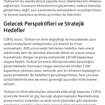
Türkiye’nin bu alanda dünya çapında öncü ülkelerden biri olmasını
sağlamıştır. İnovasyon ekosisteminin güçlenmesi, sadece teknoloji
geliştirmeyi değil, aynı zamanda bu teknolojilerin ticarileştirilmesi
ve küresel pazarlara açılması açısından da önemlidir.
Gelecek Perspektifleri ve Stratejik
Hedefler
COP31 süreci, Türkiye’nin iklim değişikliği ile mücadelede uzun
vadeli stratejilerini netleştirmesi için önemli bir fırsat
sunmaktadır. 2035 yılına kadar belirlenen hedefler, hem enerji
sektöründe hem de teknoloji alanında iddialı bir vizyon ortaya
koymaktadır. Rüzgar ve güneş enerjisinde 120 GW kapasiteye
ulaşma hedefi, Türkiye’nin enerji dönüşümündeki kararlılığını
göstermektedir. Denizaşırı rüzgar enerjisinde sıfırdan 5 GW
kapasiteye çıkılması planı, sektörde yeni bir dönemin başlangıcını
işaret etmektedir. Bu hedeflerin gerçekleştirilmesi, hem çevresel
sürdürülebilirlik hem de enerji güvenliği açısından kritik öneme
sahiptir.
Türkiye’nin iklim teknolojileri alanında elde ettiği başarılar, COP31
sürecinde önemli bir güç kaynağı oluşturmaktadır. Nanoteknoloji,
güneş enerjisi sistemleri ve akıllı tarım çözümleri gibi alanlarda