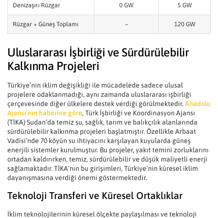
Denizaşırı Rüzgar
0 GW
5 GW
Rüzgar + Güneş Toplamı
–
120 GW
Uluslararası İşbirliği ve Sürdürülebilir
Kalkınma Projeleri
Türkiye’nin iklim değişikliği ile mücadelede sadece ulusal
projelere odaklanmadığı, aynı zamanda uluslararası işbirliği
çerçevesinde diğer ülkelere destek verdiği görülmektedir.
Anadolu
Ajansı’nın haberine göre
, Türk İşbirliği ve Koordinasyon Ajansı
(TİKA) Sudan’da temiz su, sağlık, tarım ve balıkçılık alanlarında
sürdürülebilir kalkınma projeleri başlatmıştır. Özellikle Arbaat
Vadisi’nde 70 köyün su ihtiyacını karşılayan kuyularda güneş
enerjili sistemler kurulmuştur. Bu projeler, yakıt temini zorluklarını
ortadan kaldırırken, temiz, sürdürülebilir ve düşük maliyetli enerji
sağlamaktadır. TİKA’nın bu girişimleri, Türkiye’nin küresel iklim
dayanışmasına verdiği önemi göstermektedir.
Teknoloji Transferi ve Küresel Ortaklıklar
İklim teknolojilerinin küresel ölçekte paylaşılması ve teknoloji