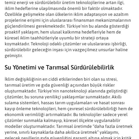
temiz enerji ve sürdürülebilir üretim teknolojilerine artan ilgi,
iklim hedeflerine ulaşılmasında önemli bir faktör olmaktadır.
Özellikle gelişmekte olan ülkelerin iklim adaptasyon ve azaltım
projelerine erişimi için uluslararası finansman mekanizmalarının
güçlendirilmesi gerekmektedir. Türkiye’nin bu alanda gösterdiği
proaktif yaklaşım, hem ulusal kalkınma hedefleriyle hem de
küresel iklim taahhütleriyle uyumlu bir strateji ortaya
koymaktadır. Teknoloji odaklı çözümler ve uluslararası işbirliği,
sürdürülebilir geleceğin inşası için vazgeçilmez unsurlar haline
gelmiştir.
Su Yönetimi ve Tarımsal Sürdürülebilirlik
İklim değişikliğinin en ciddi etkilerinden biri olan su stresi,
tarımsal üretim ve gıda güvenliği açısından büyük riskler
oluşturmaktadır. Türkiye’nin nanoteknoloji alanında geliştirdiği
çözümler, bu soruna yenilikçi yaklaşımlar sunmaktadır. Akıllı
sulama sistemleri, hassas tarım uygulamaları ve hasat sonrası
kayıp önleme teknolojileri, hem çevresel sürdürülebilirliği hem de
ekonomik verimliliği artırmaktadır. Bu teknolojiler sadece yerel
çözümler sunmakla kalmayıp, küresel ölçekte uygulanabilir
modeller oluşturmaktadır. Tarımsal üretimde “daha fazla üretmek
yerine, sınırlı kaynaklarla daha akıllıca üretmek” yaklaşımı,
gelecek nesillerin gıda güvenliğini garanti altına almak için kritik