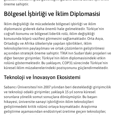
öneme sahiptir.
Bölgesel İşbirliği ve İklim Diplomasisi
İklim değişikliği ile mücadelede bölgesel işbirliği ve iklim
diplomasisi giderek daha önemli hale gelmektedir. Türkiye’nin
coğrafi konumu ve bölgesel liderlik rolü, iklim değişikliği
konusunda köprü vazifesi görmesini sağlamaktadır. Orta Asya,
Ortadoğu ve Afrika ülkeleriyle yapılan işbirlikleri, iklim
teknolojilerinin paylaşılması ve ortak çözümlerin geliştirilmesi
açısından stratejik öneme sahiptir. TİKA’nın Sudan’daki projeleri ve
diğer benzer girişimler, Türkiye’nin iklim diplomasisindeki etkin
rolünü göstermektedir. Bu yaklaşım, COP31 sürecinde Türkiye’nin
küresel iklim müzakerelerindeki pozisyonunu güçlendirmektedir.
Teknoloji ve İnovasyon Ekosistemi
Sabancı Üniversitesi’nin 2007 yılından beri desteklediği girişimcilik
ve teknoloji odaklı girişimler, yaklaşık 15 yıl sonra küresel
sorunlara yönelik somut sonuçlara dönüşmüştür. Bu başarı
hikayesi, üniversite-sanayi işbirliğinin iklim teknolojileri
geliştirmedeki kritik rolünü ortaya koymaktadır. Araştırma
geliştirme aşamasından endüstriyel üretime geçen teknolojiler,