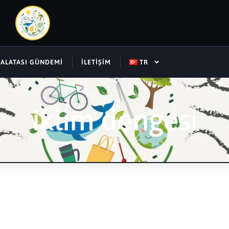
SALATASI GÜNDEMI
İLETIŞIM
TR
iklim dengesi