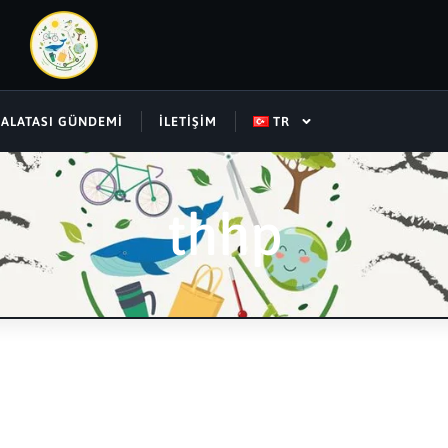
SALATASI GÜNDEMI
İLETIŞIM
TR
thhp