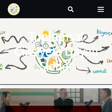
Toplumsal
Cinsiyete Dayalı
Şiddet