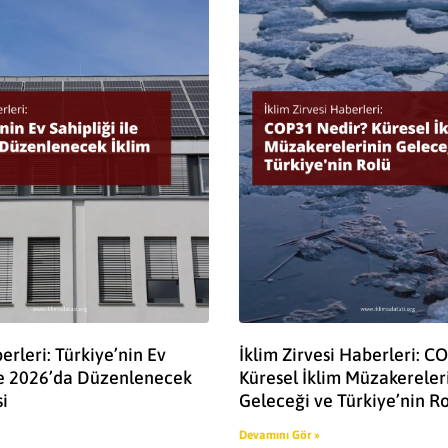
rleri: Türkiye’nin Ev
İklim Zirvesi Haberleri: C
ile 2026’da Düzenlenecek
Küresel İklim Müzakereler
si
Geleceği ve Türkiye’nin R
Devamını Gör »