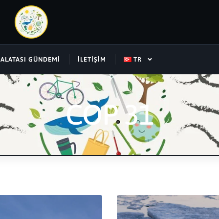
SALATASI GÜNDEMI
İLETIŞIM
TR
COP 31