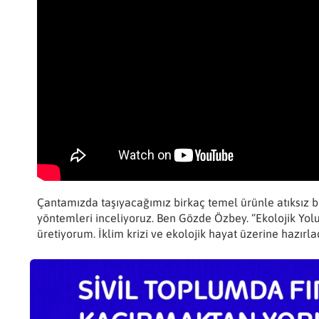
Çantamızda taşıyacağımız birkaç temel ürünle atıksı
yöntemleri inceliyoruz. Ben Gözde Özbey. “Ekolojik Yo
üretiyorum. İklim krizi ve ekolojik hayat üzerine hazırl