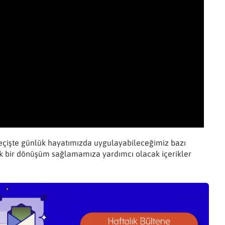
çişte günlük hayatımızda uygulayabileceğimiz bazı
ik bir dönüşüm sağlamamıza yardımcı olacak içerikler