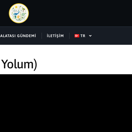
SALATASI GÜNDEMI
İLETIŞIM
TR
k Yolum)