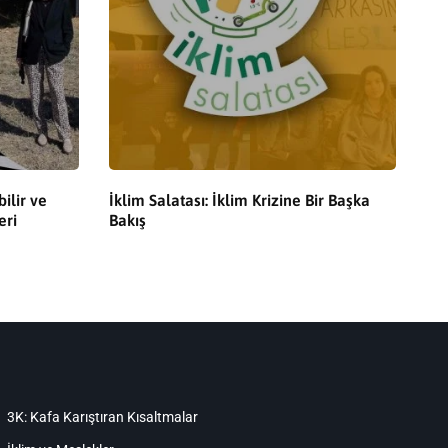
ilir ve
İklim Salatası: İklim Krizine Bir Başka
eri
Bakış
3K: Kafa Karıştıran Kısaltmalar