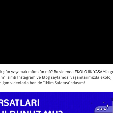
z bir gün yaşamak mümkün mü? Bu videoda EKOLOJİK YAŞAM’a ge
lum” isimli Instagram ve blog sayfamda, yaşamlarımızda ekoloj
adığım videolarla ben de “İklim Salatası”ndayım!