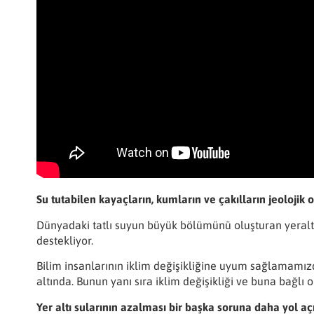
Su tutabilen kayaçların, kumların ve çakılların jeolojik
Dünyadaki tatlı suyun büyük bölümünü oluşturan yeraltı s
destekliyor.
Bilim insanlarının iklim değişikliğine uyum sağlamamızda 
altında. Bunun yanı sıra iklim değişikliği ve buna bağlı
Yer altı sularının azalması bir başka soruna daha yol aç