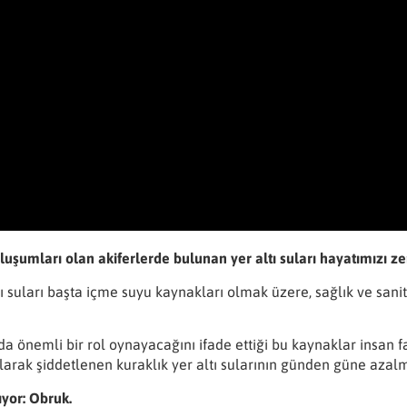
 oluşumları olan akiferlerde bulunan yer altı suları hayatımızı 
uları başta içme suyu kaynakları olmak üzere, sağlık ve sanitasy
önemli bir rol oynayacağını ifade ettiği bu kaynaklar insan faal
 olarak şiddetlenen kuraklık yer altı sularının günden güne aza
ıyor: Obruk.