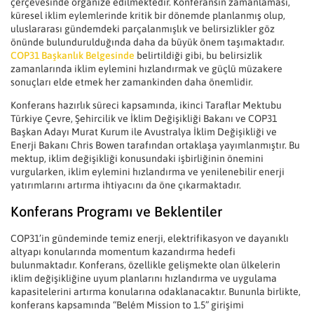
çerçevesinde organize edilmektedir. Konferansın zamanlaması,
küresel iklim eylemlerinde kritik bir dönemde planlanmış olup,
uluslararası gündemdeki parçalanmışlık ve belirsizlikler göz
önünde bulundurulduğında daha da büyük önem taşımaktadır.
COP31 Başkanlık Belgesinde
belirtildiği gibi, bu belirsizlik
zamanlarında iklim eylemini hızlandırmak ve güçlü müzakere
sonuçları elde etmek her zamankinden daha önemlidir.
Konferans hazırlık süreci kapsamında, ikinci Taraflar Mektubu
Türkiye Çevre, Şehircilik ve İklim Değişikliği Bakanı ve COP31
Başkan Adayı Murat Kurum ile Avustralya İklim Değişikliği ve
Enerji Bakanı Chris Bowen tarafından ortaklaşa yayımlanmıştır. Bu
mektup, iklim değişikliği konusundaki işbirliğinin önemini
vurgularken, iklim eylemini hızlandırma ve yenilenebilir enerji
yatırımlarını artırma ihtiyacını da öne çıkarmaktadır.
Konferans Programı ve Beklentiler
COP31’in gündeminde temiz enerji, elektrifikasyon ve dayanıklı
altyapı konularında momentum kazandırma hedefi
bulunmaktadır. Konferans, özellikle gelişmekte olan ülkelerin
iklim değişikliğine uyum planlarını hızlandırma ve uygulama
kapasitelerini artırma konularına odaklanacaktır. Bununla birlikte,
konferans kapsamında “Belém Mission to 1.5” girişimi