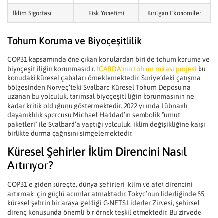
İklim Sigortası
Risk Yönetimi
Kırılgan Ekonomiler
Tohum Koruma ve Biyoçeşitlilik
COP31 kapsamında öne çıkan konulardan biri de tohum koruma ve
biyoçeşitliliğin korunmasıdır.
ICARDA’nın tohum mirası projesi
bu
konudaki küresel çabaları örneklemektedir. Suriye’deki çatışma
bölgesinden Norveç’teki Svalbard Küresel Tohum Deposu’na
uzanan bu yolculuk, tarımsal biyoçeşitliliğin korunmasının ne
kadar kritik olduğunu göstermektedir. 2022 yılında Lübnanlı
dayanıklılık sporcusu Michael Haddad’ın sembolik “umut
paketleri” ile Svalbard’a yaptığı yolculuk, iklim değişikliğine karşı
birlikte durma çağrısını simgelemektedir.
Küresel Şehirler İklim Direncini Nasıl
Artırıyor?
COP31’e giden süreçte, dünya şehirleri iklim ve afet direncini
artırmak için güçlü adımlar atmaktadır. Tokyo’nun liderliğinde 55
küresel şehrin bir araya geldiği G-NETS Liderler Zirvesi, şehirsel
direnç konusunda önemli bir örnek teşkil etmektedir. Bu zirvede