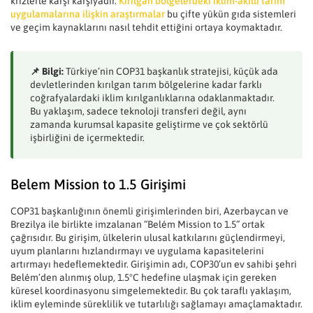
krizlerle karşı karşıyadır.
Kırılgan bölgelerdeki iklim-akıllı tarım
uygulamalarına ilişkin araştırmalar
bu çifte yükün gıda sistemleri
ve geçim kaynaklarını nasıl tehdit ettiğini ortaya koymaktadır.
📌 Bilgi:
Türkiye’nin COP31 başkanlık stratejisi, küçük ada
devletlerinden kırılgan tarım bölgelerine kadar farklı
coğrafyalardaki iklim kırılganlıklarına odaklanmaktadır.
Bu yaklaşım, sadece teknoloji transferi değil, aynı
zamanda kurumsal kapasite geliştirme ve çok sektörlü
işbirliğini de içermektedir.
Belem Mission to 1.5 Girişimi
COP31 başkanlığının önemli girişimlerinden biri, Azerbaycan ve
Brezilya ile birlikte imzalanan “Belém Mission to 1.5” ortak
çağrısıdır. Bu girişim, ülkelerin ulusal katkılarını güçlendirmeyi,
uyum planlarını hızlandırmayı ve uygulama kapasitelerini
artırmayı hedeflemektedir. Girişimin adı, COP30’un ev sahibi şehri
Belém’den alınmış olup, 1.5°C hedefine ulaşmak için gereken
küresel koordinasyonu simgelemektedir. Bu çok taraflı yaklaşım,
iklim eyleminde süreklilik ve tutarlılığı sağlamayı amaçlamaktadır.