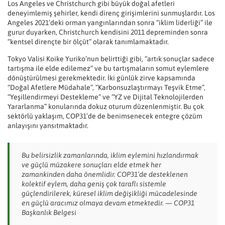
Los Angeles ve Christchurch gibi büyük doğal afetleri
deneyimlemiş şehirler, kendi direnç girişimlerini sunmuşlardır. Los
Angeles 2021’deki orman yangınlarından sonra “iklim liderliği” ile
gurur duyarken, Christchurch kendisini 2011 depreminden sonra
“kentsel dirençte bir ölçüt” olarak tanımlamaktadır.
Tokyo Valisi Koike Yuriko’nun belirttiği gibi, “artık sonuçlar sadece
tartışma ile elde edilemez” ve bu tartışmaların somut eylemlere
dönüştürülmesi gerekmektedir. İki günlük zirve kapsamında
“Doğal Afetlere Müdahale”, “Karbonsuzlaştırmayı Teşvik Etme”,
“Yeşillendirmeyi Destekleme” ve “YZ ve Dijital Teknolojilerden
Yararlanma” konularında dokuz oturum düzenlenmiştir. Bu çok
sektörlü yaklaşım, COP31’de de benimsenecek entegre çözüm
anlayışını yansıtmaktadır.
Bu belirsizlik zamanlarında, iklim eylemini hızlandırmak
ve güçlü müzakere sonuçları elde etmek her
zamankinden daha önemlidir. COP31’de desteklenen
kolektif eylem, daha geniş çok taraflı sistemle
güçlendirilerek, küresel iklim değişikliği mücadelesinde
en güçlü aracımız olmaya devam etmektedir.
— COP31
Başkanlık Belgesi