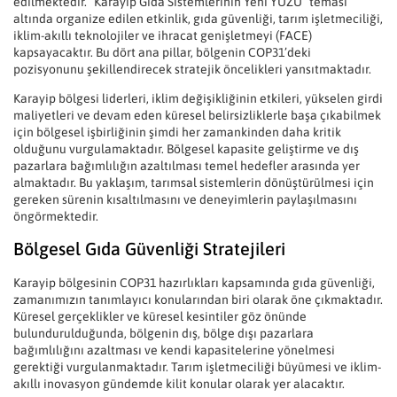
edilmektedir. “Karayip Gıda Sistemlerinin Yeni YÜZÜ” teması
altında organize edilen etkinlik, gıda güvenliği, tarım işletmeciliği,
iklim-akıllı teknolojiler ve ihracat genişletmeyi (FACE)
kapsayacaktır. Bu dört ana pillar, bölgenin COP31’deki
pozisyonunu şekillendirecek stratejik öncelikleri yansıtmaktadır.
Karayip bölgesi liderleri, iklim değişikliğinin etkileri, yükselen girdi
maliyetleri ve devam eden küresel belirsizliklerle başa çıkabilmek
için bölgesel işbirliğinin şimdi her zamankinden daha kritik
olduğunu vurgulamaktadır. Bölgesel kapasite geliştirme ve dış
pazarlara bağımlılığın azaltılması temel hedefler arasında yer
almaktadır. Bu yaklaşım, tarımsal sistemlerin dönüştürülmesi için
gereken sürenin kısaltılmasını ve deneyimlerin paylaşılmasını
öngörmektedir.
Bölgesel Gıda Güvenliği Stratejileri
Karayip bölgesinin COP31 hazırlıkları kapsamında gıda güvenliği,
zamanımızın tanımlayıcı konularından biri olarak öne çıkmaktadır.
Küresel gerçeklikler ve küresel kesintiler göz önünde
bulundurulduğunda, bölgenin dış, bölge dışı pazarlara
bağımlılığını azaltması ve kendi kapasitelerine yönelmesi
gerektiği vurgulanmaktadır. Tarım işletmeciliği büyümesi ve iklim-
akıllı inovasyon gündemde kilit konular olarak yer alacaktır.