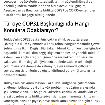
çerçevesinde ülkelerin ulusal katkılarının güçlendirilmesi de
önemli gündem maddelerinden biri olacaktır. Bu girişim,
Azerbaycan ve Brezilya ile birlikte COP29 ve COP30 ev sahipleri
olarak ortak bir çağrı niteliğindedir.
Türkiye COP31 Başkanlığında Hangi
Konulara Odaklanıyor?
Türkiye’nin COP31 başkanlığı, çok taraflılık ve uluslararası
işbirliğinin iklim eylemindeki kritik rolünü vurgulamaktadır. Çevre,
Şehircilik ve İklim Değişikliği Bakanı Murat Kurum’un liderliğindeki
başkanlık, küresel iklim değişikliği mücadelesine yönelik kolektif
eylemin en güçlü araç olduğunu öne sürmektedir. Türkiye’nin
yaklaşımı, iklim değişikliğiyle mücadelede sadece teknolojik
çözümlere odaklanmakla kalmayıp, aynı zamanda çiftçileri
çevreleyen sistemlerin de güçlendirilmesi gerektiği anlayışına
dayanmaktadır.
Türkiye’nin başkanlık vizyonu, özellikle kırılgan ve çatışmadan
etkilenen bölgelerdeki çifte yük problemine çözüm arayışında
şekillenmektedir. Bu bölgeler, yükselen sıcaklıklar, kuraklıklar ve
arazi bozulması ile birlikte güvensizlik, zayıf kurumlar, kırılgan
yönetişim, bozulan piyasalar ve sınırlı kamu hizmetleri gibi bileşik