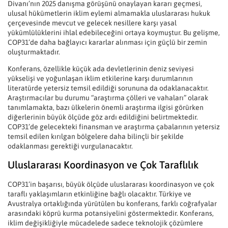
Divanı’nın 2025 danışma görüşünü onaylayan kararı geçmesi,
ulusal hükümetlerin iklim eylemi almamakla uluslararası hukuk
çerçevesinde mevcut ve gelecek nesillere karşı yasal
yükümlülüklerini ihlal edebileceğini ortaya koymuştur. Bu gelişme,
COP31’de daha bağlayıcı kararlar alınması için güçlü bir zemin
oluşturmaktadır.
Konferans, özellikle küçük ada devletlerinin deniz seviyesi
yükselişi ve yoğunlaşan iklim etkilerine karşı durumlarının
literatürde yetersiz temsil edildiği sorununa da odaklanacaktır.
Araştırmacılar bu durumu “araştırma çölleri ve vahaları” olarak
tanımlamakta, bazı ülkelerin önemli araştırma ilgisi görürken
diğerlerinin büyük ölçüde göz ardı edildiğini belirtmektedir.
COP31’de gelecekteki finansman ve araştırma çabalarının yetersiz
temsil edilen kırılgan bölgelere daha bilinçli bir şekilde
odaklanması gerektiği vurgulanacaktır.
Uluslararası Koordinasyon ve Çok Taraflılık
COP31’in başarısı, büyük ölçüde uluslararası koordinasyon ve çok
taraflı yaklaşımların etkinliğine bağlı olacaktır. Türkiye ve
Avustralya ortaklığında yürütülen bu konferans, farklı coğrafyalar
arasındaki köprü kurma potansiyelini göstermektedir. Konferans,
iklim değişikliğiyle mücadelede sadece teknolojik çözümlere