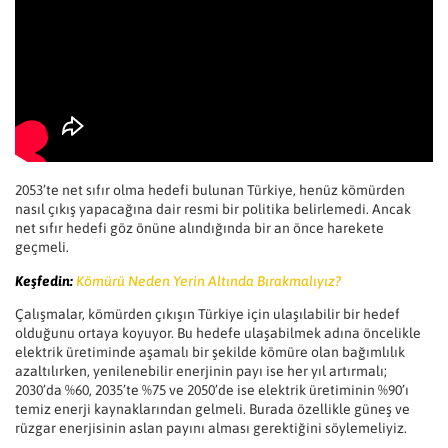
2053’te net sıfır olma hedefi bulunan Türkiye, henüz kömürden
nasıl çıkış yapacağına dair resmi bir politika belirlemedi. Ancak
net sıfır hedefi göz önüne alındığında bir an önce harekete
geçmeli.
Keşfedin:
Kömürü Neden Yerin Altında Bırakmalıyız?
Çalışmalar, kömürden çıkışın Türkiye için ulaşılabilir bir hedef
olduğunu ortaya koyuyor. Bu hedefe ulaşabilmek adına öncelikle
elektrik üretiminde aşamalı bir şekilde kömüre olan bağımlılık
azaltılırken, yenilenebilir enerjinin payı ise her yıl artırmalı;
2030’da %60, 2035’te %75 ve 2050’de ise elektrik üretiminin %90’ı
temiz enerji kaynaklarından gelmeli. Burada özellikle güneş ve
rüzgar enerjisinin aslan payını alması gerektiğini söylemeliyiz.